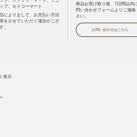
く表示
ー